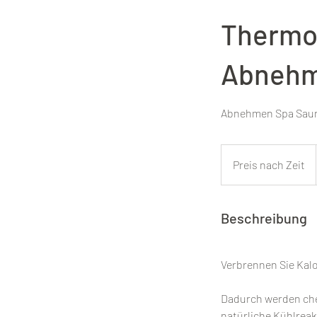
Thermo
Abnehm
Abnehmen Spa Saun
Preis
nach
Preis nach Zeit
Zeit
Beschreibung
Verbrennen Sie Kalo
Dadurch werden che
natürliche Kühlreak