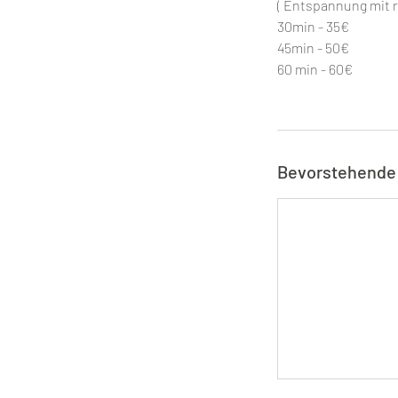
( Entspannung mit re
30min - 35€
45min - 50€
60 min - 60€
Bevorstehende