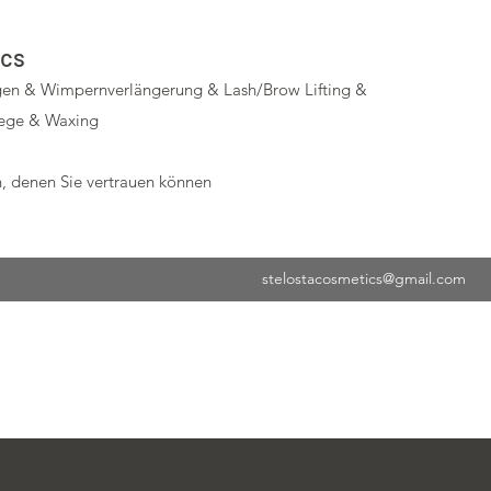
ics
en & Wimpernverlängerung & Lash/Brow Lifting &
lege & Waxing
, denen Sie vertrauen können
stelostacosmetics@gmail.com