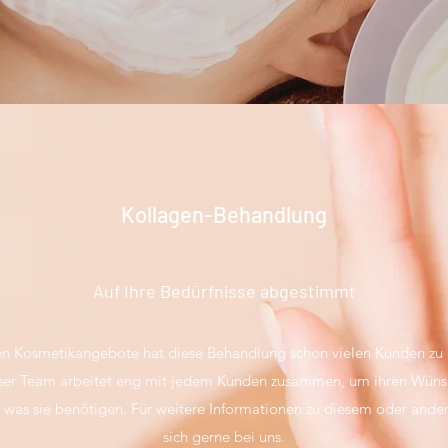
Kollagen-Behandlung
Auf Ihre Bedürfnisse abgestimmt
ten Kosmetikangebote hat diese Behandlung schon vielen Kunden zu
nser Team arbeitet eng mit jedem Kunden zusammen, um ihren Wüns
 was sie benötigen. Für weitere Informationen zu diesem oder and
sich gerne bei uns.