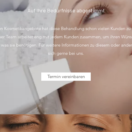
Auf Ihre Bedürfnisse abgestimmt
ten Kosmetikangebote hat diese Behandlung schon vielen Kunden zu
nser Team arbeitet eng mit jedem Kunden zusammen, um ihren Wüns
 was sie benötigen. Für weitere Informationen zu diesem oder and
sich gerne bei uns.
Termin vereinbaren