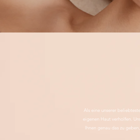
Als eine unserer beliebtes
eigenen Haut verholfen. U
Ihnen genau das zu geben,