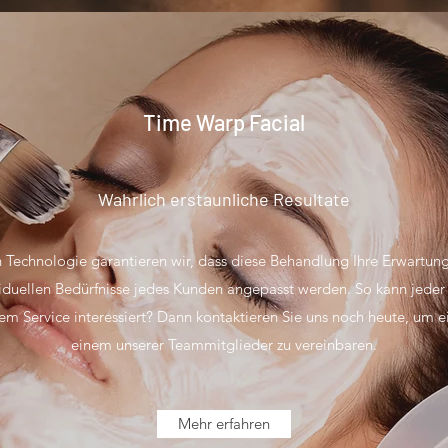
Time Warp Facial
Wahrlich erstaunliche Resultate
Technologie garantieren wir, dass diese Behandlung Ihre Erwartunge
viduellen Bedürfnisse jedes Kunden angepasst werden. So kann jeder
esem Service interessiert? Dann kontaktieren Sie uns noch heute, um 
einem unserer Teammitglieder zu vereinbaren.
Mehr erfahren