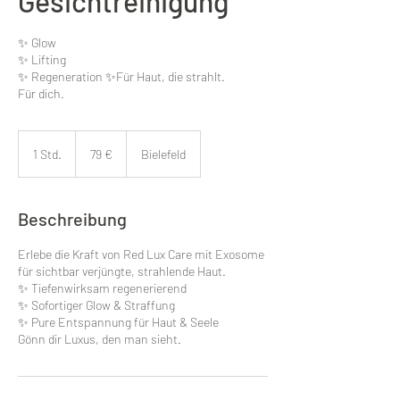
Gesichtreinigung
✨ Glow
✨ Lifting
✨ Regeneration ✨️Für Haut, die strahlt.
Für dich.
79
евро
1 Std.
1
79 €
Bielefeld
S
t
d
Beschreibung
Erlebe die Kraft von Red Lux Care mit Exosome
für sichtbar verjüngte, strahlende Haut.
✨ Tiefenwirksam regenerierend
✨ Sofortiger Glow & Straffung
✨ Pure Entspannung für Haut & Seele
Gönn dir Luxus, den man sieht.