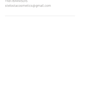
+4917644415015
stelostacosmetics@gmail.com