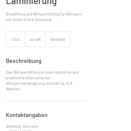
Laminierung
Browlifting und Wimpernlifting für Wimpern
mit einem Extra-Schwung
ab
49€
1 Std.
1
ab 49€
Bielefeld
S
t
d
Beschreibung
Das Wimpernlifting ist eine natürliche und
praktische Alternative zur
Wimpernverlängerung und hält ca. 6–8
Wochen.
Kontaktangaben
Bielefeld, Germany